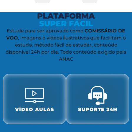
PLATAFORMA
SUPER FÁCIL
Estude para ser aprovado como
COMISSÁRIO DE
VOO
, imagens e vídeos ilustrativos que facilitam o
estudo, método fácil de estudar, conteúdo
disponível 24h por dia. Todo conteúdo exigido pela
ANAC
VÍDEO AULAS
SUPORTE 24H