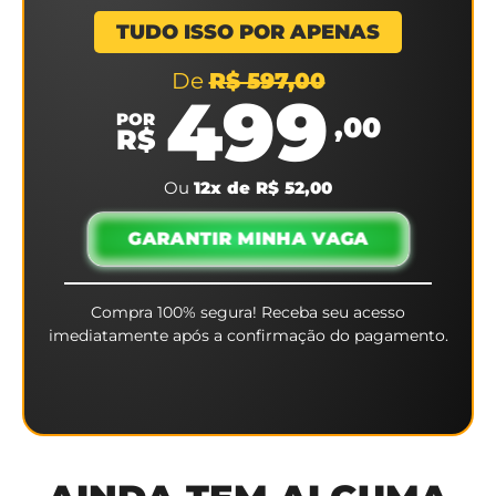
TUDO ISSO POR APENAS
De
R$ 597,00
499
POR
,00
R$
Ou
12x de R$ 52,00
GARANTIR MINHA VAGA
Compra 100% segura! Receba seu acesso
imediatamente após a confirmação do pagamento.